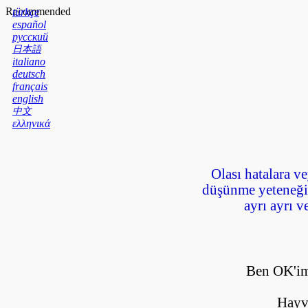
Recommended
türkçe
español
русский
日本語
italiano
deutsch
français
english
中文
ελληνικά
Olası hatalara ve
düşünme yeteneğin
ayrı ayrı v
B
en OK'im
H
ayv