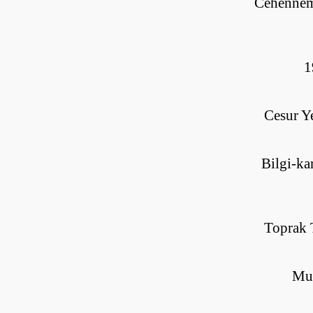
Cehennemd
1
C
esur 
B
ilgi-ka
~
T
oprak 
M
u