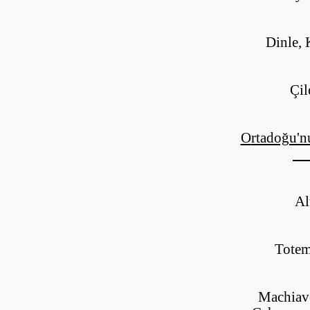
D
inle,
Ç
i
O
rtadoğu'n
~ 
A
T
otem
M
achiav