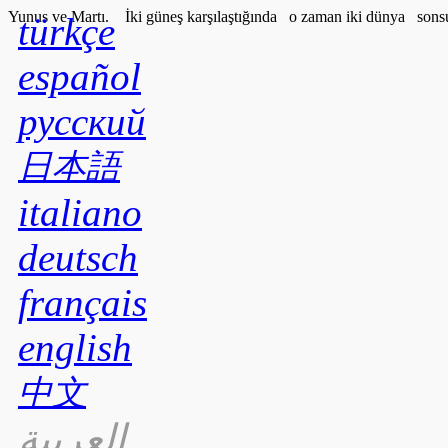
Yunus ve Martı. İki güneş karşılaştığında o zaman iki dünya sonsuz
türkçe
español
русский
日本語
italiano
deutsch
français
english
中文
العربية