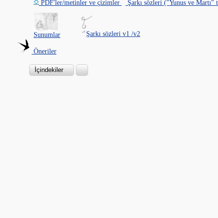
PDF'ler/metinler ve çizimler
Şarkı sözleri ("Yunus ve Martı" 
Şarkı sözleri v1
/v2
Sunumlar
Öneriler
İçindekiler