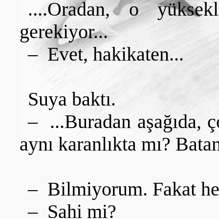
....Oradan, o yüksek
gerekiyor...
– Evet, hakikaten...
Suya baktı.
– ...Buradan aşağıda, ç
aynı karanlıkta mı? Bata
– Bilmiyorum. Fakat her 
– Sahi mi?