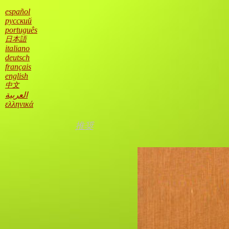
オスカー・ワイルド / 幸福な王子
español
русский
português
日本語
italiano
deutsch
français
english
中文
العربية
ελληνικά
推奨