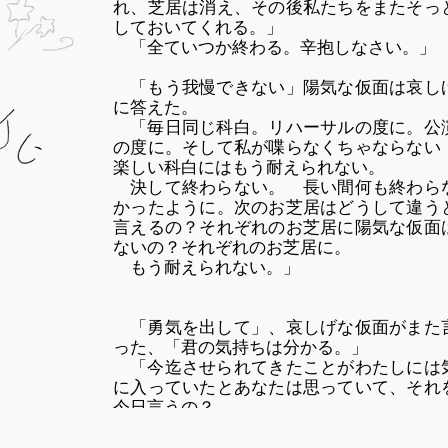
れ、芝居は消え、その後私たちをまたそっ
しておいてくれる。」
「全ていつか終わる。辛抱しなさい。」
「もう我慢できない」陽気な仮面は哀し
に答えた。
「毎日同じ科白。リハーサルの度に。公
の度に。そして私が喋らなくちゃならない
楽しい科白にはもう耐えられない。
決して終わらない。 長い間何も終わら
かったように。次のお芝居はどうして違う
言えるの？それぞれのお芝居に陽気な仮面
ないの？それぞれのお芝居に。
もう耐えられない。」
「勇気を出して」、哀しげな仮面がまた
った、「君の気持ちは分かる。」
「今迄させられてきたことがわたしには
に入っていたとあなたは思っていて、それ
今日言うの？
退屈な哀れな科白… 多かれ少なかれ同
の今日まで芝居の度に演じてきた…