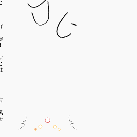
と
げ
演
！
な
と
は
言
気
を
じ