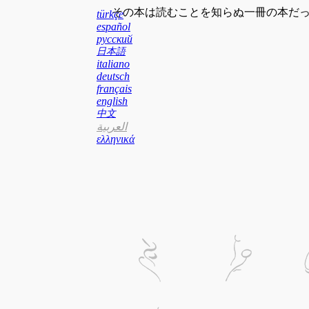
その本は読むことを知らぬ一冊の本だった
türkçe
español
русский
日本語
italiano
deutsch
français
english
中文
العربية
ελληνικά